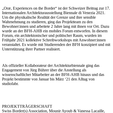
„Oræ, Experiences on the Border“ ist der Schweizer Beitrag zur 17.
Internationalen Architekturausstellung Biennale di Venezia 2021.
Um die physikalische Realität der Grenze und ihre sensible
Wahrnehmung zu studieren, ging das Projektteam zu den
Bewohner:innen und arbeitete 2 Jahre lang mit ihnen vor Ort. Dazu
wurde an der BFH-AHB ein mobiles Forum entworfen. In diesem
Forum, ein architektonischer und politischer Raum, wurden im
Frühjahr 2021 kollektive Schreibworkshops mit Anwohner:innen
veranstaltet. Es wurde mit Studierenden der BFH konzipiert und mit
Unterstützung ihrer Partner realisiert.
Als offizieller Kollaborateur der Architekturbiennale ging das
Engagement von Jürg Bührer über die Anstellung als
wissenschaftlicher Mitarbeiter an der BFH-AHB hinaus und das
Projekt bestimmte von Januar bis März ‘21 den Alltag von
studiofabr.
PROJEKTTRÄGERSCHAFT
Swiss Border(s) Association, Mounir Ayoub & Vanessa Lacaille,